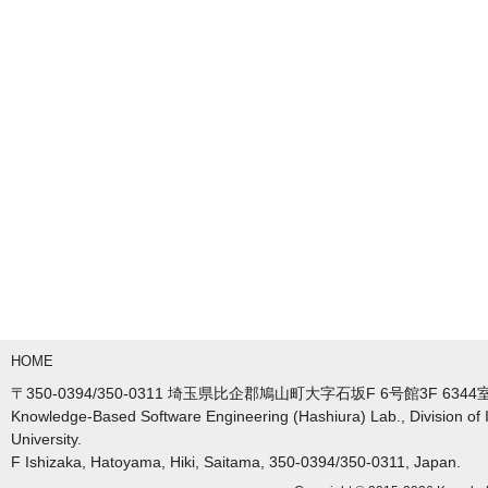
HOME
〒350-0394/350-0311 埼玉県比企郡鳩山町大字石坂F 6号館3F 6344室
Knowledge-Based Software Engineering (Hashiura) Lab., Division of 
University.
F Ishizaka, Hatoyama, Hiki, Saitama, 350-0394/350-0311, Japan.